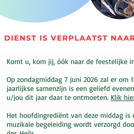
Komt u, kom jij, óók naar de feestelijke i
Op zondagmiddag 7 juni 2026 zal er om 15
jaarlijkse samenzijn is een geliefd even
u/jou dit jaar daar te ontmoeten.
Klik hi
Het hoofdingrediënt van deze middag is
muzikale begeleiding wordt verzorgd doo
des Heils.