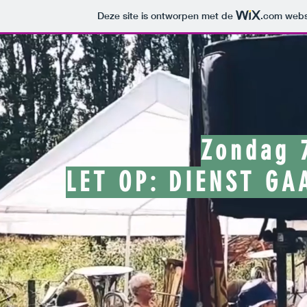
Deze site is ontworpen met de
.com
websi
Zondag 
LET OP: DIENST G